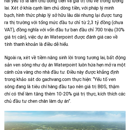
hai yếu tố là làm chủ dòng tiền và giá trị thu về trong lương
lai. Xét ở khía cạnh làm chủ dòng tiền, với pháp lý minh
bạch, hình thức pháp lý sở hữu lâu dài nhưng lại được tung
ra thị trường với tổng mức đầu tư chỉ từ 2,3 tỷ đồng (chưa
VAT), đồng nghĩa với vốn đầu tư ban đầu chỉ 700 triệu (30%
giá trị căn), việc dự án Waterpoint được đánh giá cao về
tính thanh khoản là điều dễ hiểu.
Ngoài ra, xét về tiềm năng sinh lời trong tương lai, bất động
sản ven sông như dự án Waterpoint luôn hứa hẹn mở ra một
cánh cửa vàng cho nhà đầu tư. Điều này được khẳng định
trong khảo sát do gachvang.com thực hiện: “Yếu tố ven
sông đang là tiêu chí hàng đầu tạo nên giá trị BĐS, thậm
chí có thể làm tăng thêm 10-20% giá trị thực, kích thích các
chủ đầu tư chen chân làm dự án”.