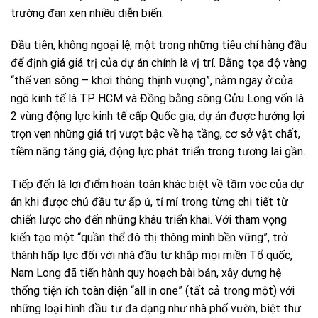
trường đan xen nhiều diễn biến.
Đầu tiên, không ngoại lệ, một trong những tiêu chí hàng đầu
để định giá giá trị của dự án chính là vị trí. Bằng tọa độ vàng
“thế ven sông – khơi thông thịnh vượng”, nằm ngay ở cửa
ngõ kinh tế là TP. HCM và Đồng bằng sông Cửu Long vốn là
2 vùng động lực kinh tế cấp Quốc gia, dự án được hưởng lợi
trọn vẹn những giá trị vượt bậc về hạ tầng, cơ sở vật chất,
tiềm năng tăng giá, động lực phát triển trong tương lai gần.
Tiếp đến là lợi điểm hoàn toàn khác biệt về tầm vóc của dự
án khi được chủ đầu tư ấp ủ, tỉ mỉ trong từng chi tiết từ
chiến lược cho đến những khâu triển khai. Với tham vọng
kiến tạo một “quần thể đô thị thông minh bền vững”, trở
thành hấp lực đối với nhà đầu tư khắp mọi miền Tổ quốc,
Nam Long đã tiến hành quy hoạch bài bản, xây dựng hệ
thống tiện ích toàn diện “all in one” (tất cả trong một) với
những loại hình đầu tư đa dạng như nhà phố vườn, biệt thư