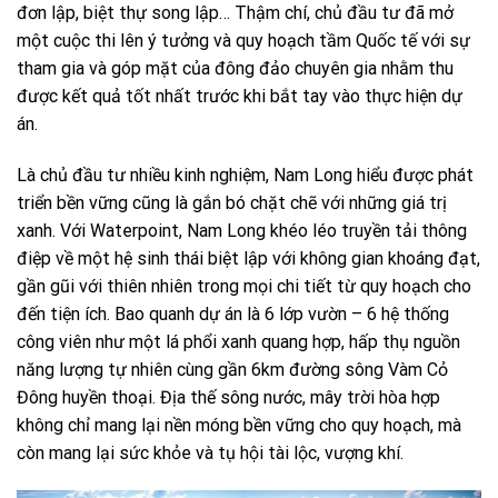
đơn lập, biệt thự song lập… Thậm chí, chủ đầu tư đã mở
một cuộc thi lên ý tưởng và quy hoạch tầm Quốc tế với sự
tham gia và góp mặt của đông đảo chuyên gia nhằm thu
được kết quả tốt nhất trước khi bắt tay vào thực hiện dự
án.
Là chủ đầu tư nhiều kinh nghiệm, Nam Long hiểu được phát
triển bền vững cũng là gắn bó chặt chẽ với những giá trị
xanh. Với Waterpoint, Nam Long khéo léo truyền tải thông
điệp về một hệ sinh thái biệt lập với không gian khoáng đạt,
gần gũi với thiên nhiên trong mọi chi tiết từ quy hoạch cho
đến tiện ích. Bao quanh dự án là 6 lớp vườn – 6 hệ thống
công viên như một lá phổi xanh quang hợp, hấp thụ nguồn
năng lượng tự nhiên cùng gần 6km đường sông Vàm Cỏ
Đông huyền thoại. Địa thế sông nước, mây trời hòa hợp
không chỉ mang lại nền móng bền vững cho quy hoạch, mà
còn mang lại sức khỏe và tụ hội tài lộc, vượng khí.