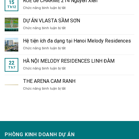
RUE de CHARME 214 Nguyễn Xiển
15
Th12
ở
Chức năng bình luận bị tắt
RUE
de
DỰ ÁN VLASTA SẦM SƠN
CHARME
ở
Chức năng bình luận bị tắt
214
DỰ
Nguyễn
ÁN
Xiển
Hệ tiện ích đa dạng tại Hanoi Melody Residences
VLASTA
ở
Chức năng bình luận bị tắt
SẦM
Hệ
SƠN
tiện
HÀ NỘI MELODY RESIDENCES LINH ĐÀM
22
ích
Th7
ở
Chức năng bình luận bị tắt
đa
HÀ
dạng
NỘI
tại
THE ARENA CAM RANH
MELODY
Hanoi
ở
Chức năng bình luận bị tắt
RESIDENCES
Melody
THE
LINH
Residences
ARENA
ĐÀM
CAM
RANH
PHÒNG KINH DOANH DỰ ÁN