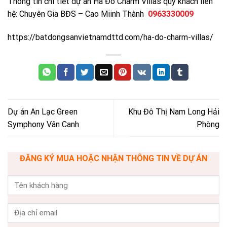
Thông tin chi tiết dự án Hà Đô Charm Villas quý khách liên
hệ: Chuyên Gia BĐS – Cao Miinh Thành
0963330009
https://batdongsanvietnamdttd.com/
ha-do-charm-villas
/
‎
Dự án An Lạc Green
Khu Đô Thị Nam Long Hải
Symphony Vân Canh
Phòng
ĐĂNG KÝ MUA HOẶC NHẬN THÔNG TIN VỀ DỰ ÁN