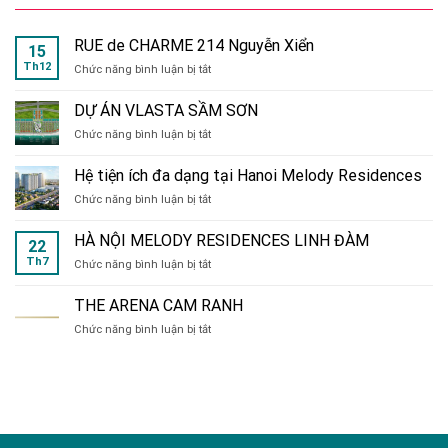
RUE de CHARME 214 Nguyễn Xiển
15
Th12
ở
Chức năng bình luận bị tắt
RUE
de
DỰ ÁN VLASTA SẦM SƠN
CHARME
ở
Chức năng bình luận bị tắt
214
DỰ
Nguyễn
ÁN
Xiển
Hệ tiện ích đa dạng tại Hanoi Melody Residences
VLASTA
ở
Chức năng bình luận bị tắt
SẦM
Hệ
SƠN
tiện
HÀ NỘI MELODY RESIDENCES LINH ĐÀM
22
ích
Th7
ở
Chức năng bình luận bị tắt
đa
HÀ
dạng
NỘI
tại
THE ARENA CAM RANH
MELODY
Hanoi
ở
Chức năng bình luận bị tắt
RESIDENCES
Melody
THE
LINH
Residences
ARENA
ĐÀM
CAM
RANH