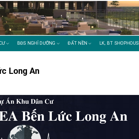
CƯ
BĐS NGHỈ DƯỠNG
ĐẤT NỀN
LK, BT SHOPHOUS
ức Long An