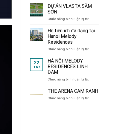
de
DỰ ÁN VLASTA SẦM
CHARME
SƠN
214
ở
Chức năng bình luận bị tắt
Nguyễn
DỰ
Xiển
ÁN
Hệ tiện ích đa dạng tại
VLASTA
Hanoi Melody
SẦM
Residences
SƠN
ở
Chức năng bình luận bị tắt
Hệ
tiện
HÀ NỘI MELODY
22
ích
RESIDENCES LINH
Th7
đa
ĐÀM
dạng
ở
Chức năng bình luận bị tắt
tại
HÀ
Hanoi
NỘI
Melody
THE ARENA CAM RANH
MELODY
Residences
ở
Chức năng bình luận bị tắt
RESIDENCES
THE
LINH
ARENA
ĐÀM
CAM
RANH