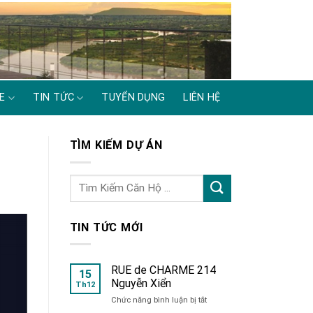
E
TIN TỨC
TUYỂN DỤNG
LIÊN HỆ
TÌM KIẾM DỰ ÁN
TIN TỨC MỚI
RUE de CHARME 214
15
Nguyễn Xiển
Th12
ở
Chức năng bình luận bị tắt
RUE