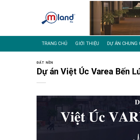
Skip
to
content
TRANG CHỦ
GIỚI THIỆU
DỰ ÁN CHUNG 
ĐẤT NỀN
Dự án Việt Úc Varea Bến L