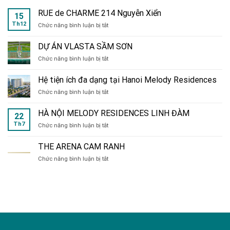
RUE de CHARME 214 Nguyễn Xiển
15
Th12
ở
Chức năng bình luận bị tắt
RUE
de
DỰ ÁN VLASTA SẦM SƠN
CHARME
ở
Chức năng bình luận bị tắt
214
DỰ
Nguyễn
ÁN
Xiển
Hệ tiện ích đa dạng tại Hanoi Melody Residences
VLASTA
ở
Chức năng bình luận bị tắt
SẦM
Hệ
SƠN
tiện
HÀ NỘI MELODY RESIDENCES LINH ĐÀM
22
ích
Th7
ở
Chức năng bình luận bị tắt
đa
HÀ
dạng
NỘI
tại
THE ARENA CAM RANH
MELODY
Hanoi
ở
Chức năng bình luận bị tắt
RESIDENCES
Melody
THE
LINH
Residences
ARENA
ĐÀM
CAM
RANH