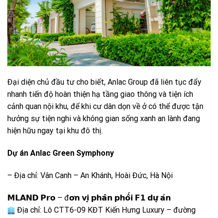
Đại diện chủ đầu tư cho biết, Anlac Group đã liên tục đẩy
nhanh tiến độ hoàn thiện hạ tầng giao thông và tiện ích
cảnh quan nội khu, để khi cư dân dọn về ở có thể được tận
hưởng sự tiện nghi và không gian sống xanh an lành đang
hiện hữu ngay tại khu đô thị.
Dự án Anlac Green Symphony
– Địa chỉ: Vân Canh – An Khánh, Hoài Đức, Hà Nội
𝗠𝗟𝗔𝗡𝗗 𝗣𝗿𝗼 – đ𝗼̛𝗻 𝘃𝗶̣ 𝗽𝗵𝗮̂𝗻 𝗽𝗵𝗼̂́𝗶 𝗙𝟭 𝗱𝘂̛̣ 𝗮́𝗻
Địa chỉ: Lô CTT6-09 KĐT Kiến Hưng Luxury – đường