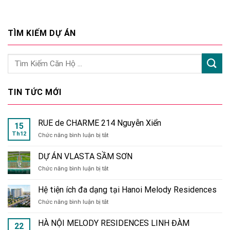
TÌM KIẾM DỰ ÁN
TIN TỨC MỚI
RUE de CHARME 214 Nguyễn Xiển
15
Th12
ở
Chức năng bình luận bị tắt
RUE
de
DỰ ÁN VLASTA SẦM SƠN
CHARME
ở
Chức năng bình luận bị tắt
214
DỰ
Nguyễn
ÁN
Xiển
Hệ tiện ích đa dạng tại Hanoi Melody Residences
VLASTA
ở
Chức năng bình luận bị tắt
SẦM
Hệ
SƠN
tiện
HÀ NỘI MELODY RESIDENCES LINH ĐÀM
22
ích