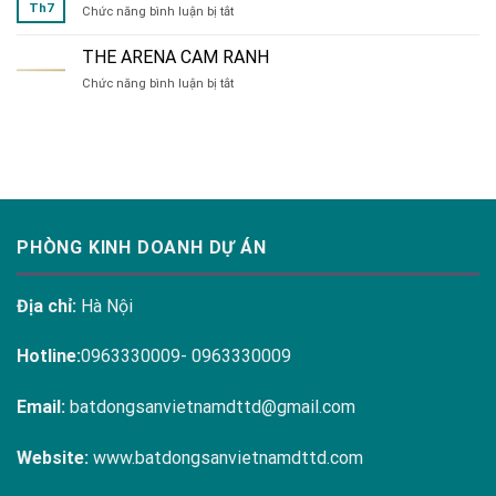
Th7
ở
Chức năng bình luận bị tắt
đa
HÀ
dạng
NỘI
tại
THE ARENA CAM RANH
MELODY
Hanoi
ở
Chức năng bình luận bị tắt
RESIDENCES
Melody
THE
LINH
Residences
ARENA
ĐÀM
CAM
RANH
PHÒNG KINH DOANH DỰ ÁN
Địa chỉ:
Hà Nội
Hotline:
0963330009- 0963330009
Email:
batdongsanvietnamdttd@gmail.com
Website:
www.batdongsanvietnamdttd.com