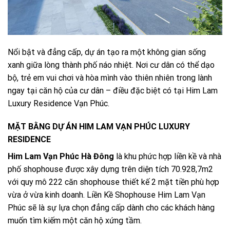
Nổi bật và đẳng cấp, dự án tạo ra một không gian sống
xanh giữa lòng thành phố náo nhiệt. Nơi cư dân có thể dạo
bộ, trẻ em vui chơi và hòa mình vào thiên nhiên trong lành
ngay tại căn hộ của cư dân – điều đặc biệt có tại Him Lam
Luxury Residence Vạn Phúc.
MẶT BẰNG DỰ ÁN HIM LAM VẠN PHÚC LUXURY
RESIDENCE
Him Lam Vạn Phúc Hà Đông
là khu phức hợp liền kề và nhà
phố shophouse được xây dựng trên diện tích 70.928,7m2
với quy mô 222 căn shophouse thiết kế 2 mặt tiền phù hợp
vừa ở vừa kinh doanh. Liền Kề Shophouse Him Lam Vạn
Phúc sẽ là sự lựa chọn đẳng cấp dành cho các khách hàng
muốn tìm kiếm một căn hộ xứng tầm.