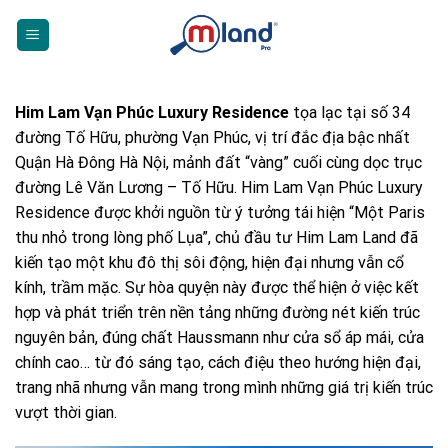
Skip
to
content
Him Lam Vạn Phúc Luxury Residence
tọa lạc tại số 34
đường Tố Hữu, phường Vạn Phúc, vị trí đắc địa bậc nhất
Quận Hà Đông Hà Nội, mảnh đất “vàng” cuối cùng dọc trục
đường Lê Văn Lương – Tố Hữu. Him Lam Vạn Phúc Luxury
Residence được khởi nguồn từ ý tưởng tái hiện “Một Paris
thu nhỏ trong lòng phố Lụa”, chủ đầu tư Him Lam Land đã
kiến tạo một khu đô thị sôi động, hiện đại nhưng vẫn cổ
kính, trầm mặc. Sự hòa quyện này được thể hiện ở việc kết
hợp và phát triển trên nền tảng những đường nét kiến trúc
nguyên bản, đúng chất Haussmann như cửa sổ áp mái, cửa
chính cao… từ đó sáng tạo, cách điệu theo hướng hiện đại,
trang nhã nhưng vẫn mang trong mình những giá trị kiến trúc
vượt thời gian.