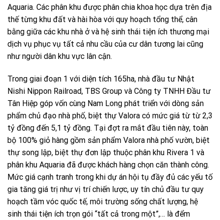
Aquaria. Các phân khu được phân chia khoa học dựa trên địa
thế từng khu đất và hài hòa với quy hoạch tổng thể, cân
bằng giữa các khu nhà ở và hệ sinh thái tiện ích thương mại
dịch vụ phục vụ tất cả nhu cầu của cư dân tương lai cũng
như người dân khu vực lân cận.
Trong giai đoạn 1 với diện tích 165ha, nhà đầu tư Nhật
Nishi Nippon Railroad, TBS Group và Công ty TNHH Đầu tư
Tân Hiệp góp vốn cùng Nam Long phát triển với dòng sản
phẩm chủ đạo nhà phố, biệt thự Valora có mức giá từ từ 2,3
tỷ đồng đến 5,1 tỷ đồng. Tại đợt ra mắt đầu tiên này, toàn
bộ 100% giỏ hàng gồm sản phẩm Valora nhà phố vườn, biệt
thự song lập, biệt thự đơn lập thuộc phân khu Rivera 1 và
phân khu Aquaria đã được khách hàng chọn căn thành công.
Mức giá cạnh tranh trong khi dự án hội tụ đầy đủ các yếu tố
gia tăng giá trị như vị trí chiến lược, uy tín chủ đầu tư quy
hoạch tầm vóc quốc tế, môi trường sống chất lượng, hệ
sinh thái tiện ích trọn gói “tất cả trong một”,… là đểm