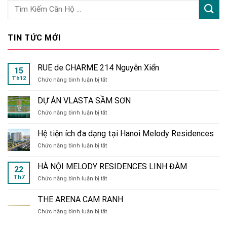
TIN TỨC MỚI
RUE de CHARME 214 Nguyễn Xiển
15
Th12
ở
Chức năng bình luận bị tắt
RUE
de
DỰ ÁN VLASTA SẦM SƠN
CHARME
ở
Chức năng bình luận bị tắt
214
DỰ
Nguyễn
ÁN
Xiển
Hệ tiện ích đa dạng tại Hanoi Melody Residences
VLASTA
ở
Chức năng bình luận bị tắt
SẦM
Hệ
SƠN
tiện
HÀ NỘI MELODY RESIDENCES LINH ĐÀM
22
ích
Th7
ở
Chức năng bình luận bị tắt
đa
HÀ
dạng
NỘI
tại
THE ARENA CAM RANH
MELODY
Hanoi
ở
Chức năng bình luận bị tắt
RESIDENCES
Melody
THE
LINH
Residences