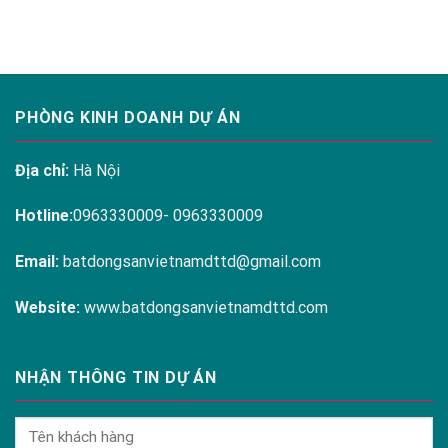
ARENA
ĐÀM
CAM
RANH
PHÒNG KINH DOANH DỰ ÁN
Địa chỉ:
Hà Nội
Hotline:
0963330009- 0963330009
Email:
batdongsanvietnamdttd@gmail.com
Website:
www.batdongsanvietnamdttd.com
NHẬN THÔNG TIN DỰ ÁN