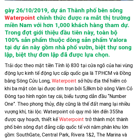
gày 26/10/2019, dự án Thành phố bên sông
Waterpoint
chính thức được ra mắt thị trường
miền Nam với hơn 1,000 khách hàng tham dự.
Trong đợt giới thiệu đầu tiên này, toàn bộ
100% sản phẩm thuộc dòng sản phẩm Valora
tại dự án này gồm nhà phố vườn, biệt thự song
lập, biệt thự đơn lập đã được lựa chọn.
Trải dọc theo mặt tiền Tỉnh lộ 830 tại cửa ngõ của hai vùng
động lực kinh tế động lực cấp quốc gia là TP.HCM và Đồng
bằng Sông Cửu Long,
Waterpoint
sở hữu địa thế hiếm có
khi ba mặt còn lại được ôm trọn bởi 5,8km bờ sông Vàm Cỏ
Đông tạo hình ngón tay cái, biểu tượng dẫn đầu “Number
One”. Theo phong thủy, đây cũng là thế đất mang lại nhiều
vượng khí, tài lộc. Waterpoint có quy mô lên đến 355ha
được quy hoạch, thiết kế
Waterpoint
trở thành một thành
phố bên sông đạt đẳng cấp quốc tế với năm phân khu lớn
gồm: SouthGate, Central Park, Rivera 1&2, The Marina và